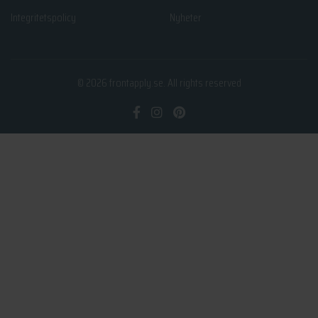
Integritetspolicy
Nyheter
© 2026
frontapply.se
. All rights reserved