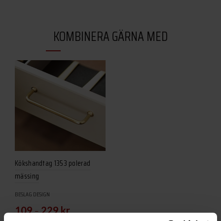
KOMBINERA GÄRNA MED
Kökshandtag 1353 polerad
mässing
BESLAG DESIGN
–
109
229
kr