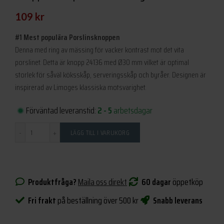
109
kr
#1 Mest populära Porslinsknoppen
Denna med ring av mässing för vacker kontrast mot det vita
porslinet. Detta är knopp 24136 med Ø30 mm vilket är optimal
storlek för såväl köksskåp, serveringsskåp och byråer. Designen är
inspirerad av Limoges klassiska motsvarighet.
Förväntad leveranstid:
2 - 5
arbetsdagar
Antal
LÄGG TILL I VARUKORG
Produktfråga?
Maila oss direkt
60 dagar
öppetköp
Fri frakt
på beställning över 500 kr
Snabb leverans