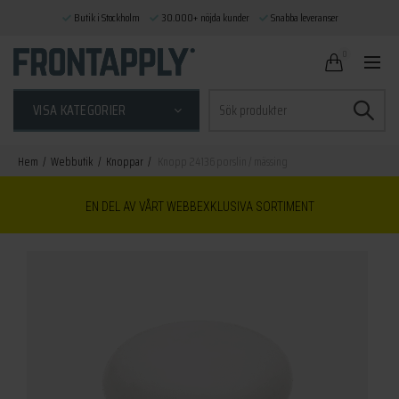
Butik i Stockholm
30.000+ nöjda kunder
Snabba leveranser
0
Sök
VISA KATEGORIER
efter:
Hem
Webbutik
Knoppar
Knopp 24136 porslin / mässing
EN DEL AV VÅRT WEBBEXKLUSIVA SORTIMENT