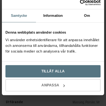
Den
Välj alternativ
här
96 mm
128 mm
192 mm
produkten
Samtycke
Information
Om
har
flera
Denna webbplats använder cookies
varianter.
De
Vi använder enhetsidentifierare för att anpassa innehållet
Ytterligare information
olika
och annonserna till användarna, tillhandahålla funktioner
alternativen
för sociala medier och analysera vår trafik.
kan
Recensioner (0)
väljas
på
TILLÅT ALLA
Ytterligare information
produktsidan
ANPASSA
Dimensioner
30 × 30 × 30 mm
Utförande
Mässing
,
Porslin
,
Vit