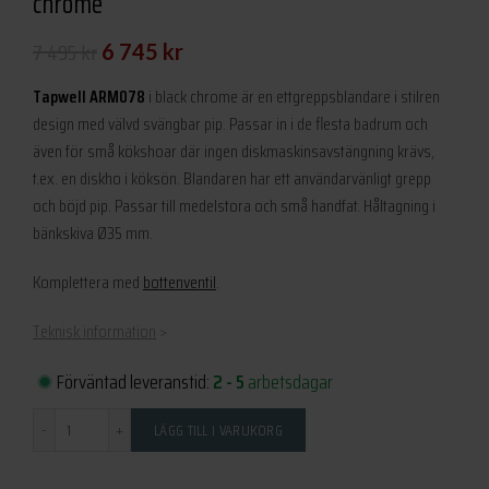
chrome
Det
Det
7 495
kr
6 745
kr
ursprungliga
nuvarande
Tapwell ARM078
i black chrome är en ettgreppsblandare i stilren
priset
priset
design med välvd svängbar pip. Passar in i de flesta badrum och
även för små kökshoar där ingen diskmaskinsavstängning krävs,
var:
är:
t.ex. en diskho i köksön. Blandaren har ett användarvänligt grepp
7
6
och böjd pip. Passar till medelstora och små handfat. Håltagning i
495 kr.
745 kr.
bänkskiva Ø35 mm.
Komplettera med
bottenventil
.
Teknisk information
>
Förväntad leveranstid:
2 - 5
arbetsdagar
Antal
LÄGG TILL I VARUKORG