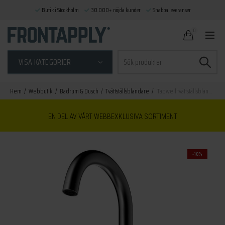
Butik i Stockholm
30.000+ nöjda kunder
Snabba leveranser
0
Sök
VISA KATEGORIER
efter:
Hem
Webbutik
Badrum & Dusch
Tvättställsblandare
Tapwell tvättställsblandare ARM078 black chrome
EN DEL AV VÅRT WEBBEXKLUSIVA SORTIMENT
-10%