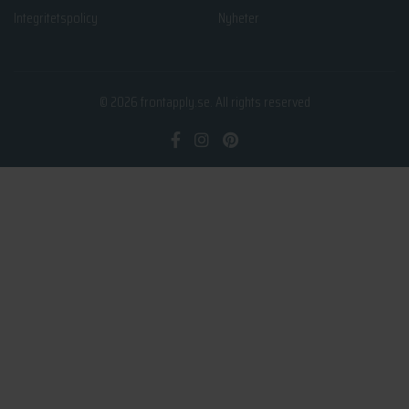
Integritetspolicy
Nyheter
© 2026
frontapply.se
. All rights reserved