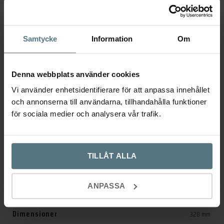
Tapwell universal bottenventil
pop-up 74400 black chrome
TAPWELL
Samtycke
Information
Om
Det
Det
1 295
kr
1 165
kr
ursprungliga
nuvarande
Lägg till i varukorg
Denna webbplats använder cookies
priset
priset
Vi använder enhetsidentifierare för att anpassa innehållet
var:
är:
och annonserna till användarna, tillhandahålla funktioner
1
1
för sociala medier och analysera vår trafik.
295 kr.
165 kr.
Ytterligare information
TILLÅT ALLA
Recensioner (0)
ANPASSA
Dimensioner
328 mm