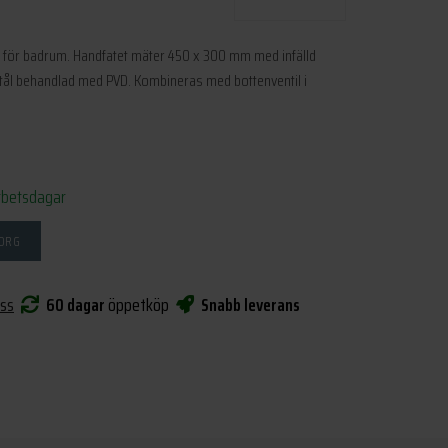
tt för badrum. Handfatet mäter 450 x 300 mm med infälld
tål behandlad med PVD. Kombineras med bottenventil i
rbetsdagar
KORG
oss
60 dagar
öppetköp
Snabb leverans