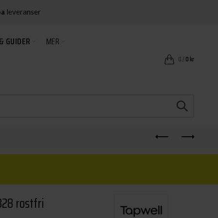
ba
leveranser
& GUIDER
MER
0
/
0
kr
28 rostfri