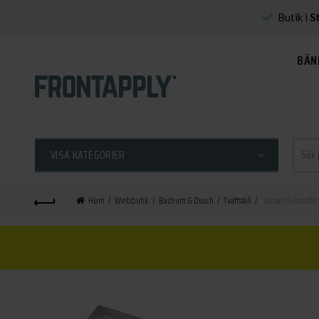
Butik i
S
BÄN
Sök
VISA KATEGORIER
efter:
Hem
Webbutik
Badrum & Dusch
Tvättställ
Tapwell Handfat 