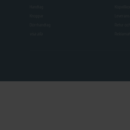
Handtag
Köpvillko
Knoppar
Leverans
Dörrhandtag
Retur oc
visa alla
Reklamat