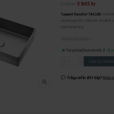
Det
Det
6 495
kr
5 845
kr
ursprungliga
nuvarande
Tapwell Handfat TA4328
i rostfri
priset
priset
montering 430 x 280 mm. Rostfritt s
matchande färg.
var:
är:
6
5
Teknisk information
>
495 kr.
845 kr.
Förväntad leveranstid:
2 - 5
a
Antal
LÄGG TILL I VARU
Fråga inför ditt köp?
Maila 