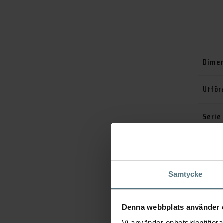
Dimen
Utför
Serie
Varu
Artik
Samtycke
Kateg
Denna webbplats använder 
Vi använder enhetsidentifierar