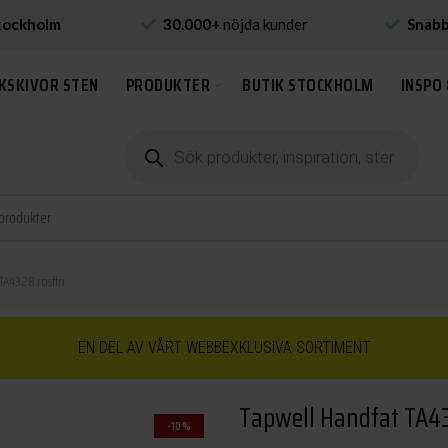
tockholm
30.000+
nöjda kunder
Snab
KSKIVOR STEN
PRODUKTER
BUTIK STOCKHOLM
INSPO 
Produktsökning
TA4328 rostfri
EN DEL AV VÅRT WEBBEXKLUSIVA SORTIMENT
Tapwell Handfat TA43
-10%