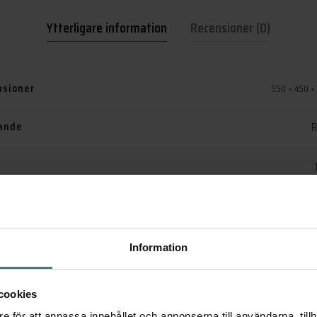
Ytterligare information
Recensioner (0)
sioner
550 × 450 ×
ande
R
märke
elnr:
9
Information
orier:
Badrum & Dusch
,
Tv
cookies
e för att anpassa innehållet och annonserna till användarna, tillh