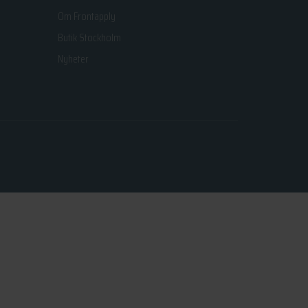
Om Frontapply
Butik Stockholm
Nyheter