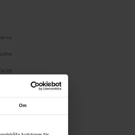
 180 mm
ostfritt
TA4328
Tapwell
422200
Om
ättställ
andahålla funktioner för