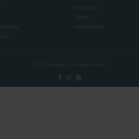
r
Kontakta oss
Cookies
h öppet köp
Integritetspolicy
ioner
© 2026
frontapply.se
. All rights reserved