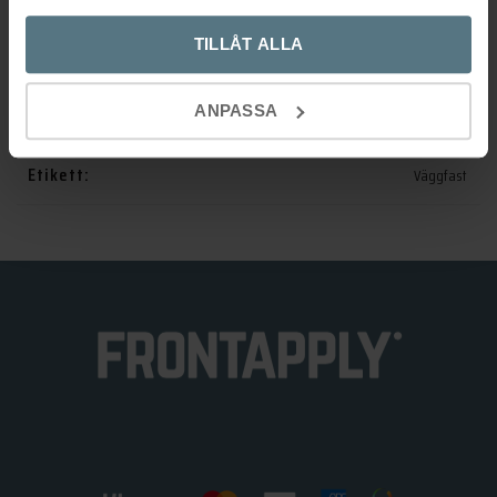
TILLÅT ALLA
Artikelnr:
9419145
ANPASSA
Kategorier:
Badrumsinredning
,
Handduksstänger
Etikett:
Väggfast