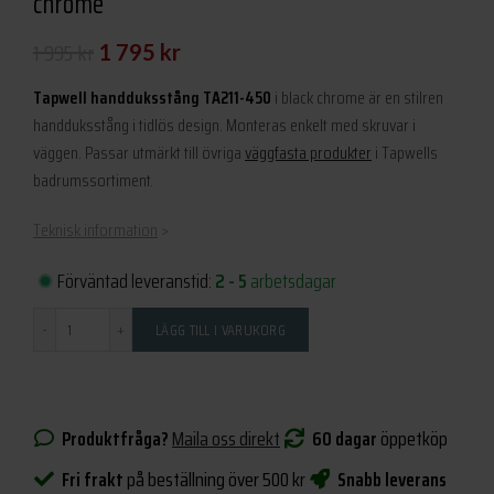
chrome
Det
Det
1 995
kr
1 795
kr
ursprungliga
nuvarande
Tapwell handduksstång TA211-450
i black chrome är en stilren
priset
priset
handduksstång i tidlös design. Monteras enkelt med skruvar i
väggen. Passar utmärkt till övriga
var:
är:
väggfasta produkter
i Tapwells
badrumssortiment.
1
1
995 kr.
795 kr.
Teknisk information
>
Förväntad leveranstid:
2 - 5
arbetsdagar
Antal
LÄGG TILL I VARUKORG
Produktfråga?
Maila oss direkt
60 dagar
öppetköp
Fri frakt
på beställning över 500 kr
Snabb leverans