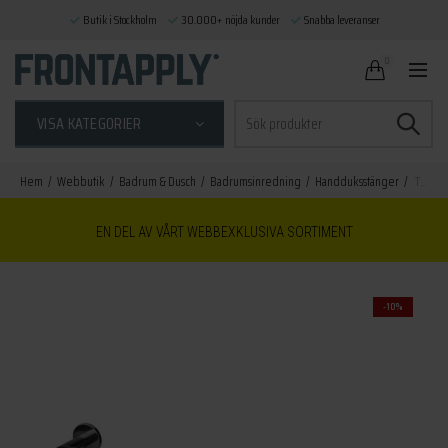
Butik i Stockholm
30.000+ nöjda kunder
Snabba leveranser
0
Sök
VISA KATEGORIER
efter:
Hem
Webbutik
Badrum & Dusch
Badrumsinredning
Handduksstänger
Tapwell handduksstång TA211-450 black chrome
EN DEL AV VÅRT WEBBEXKLUSIVA SORTIMENT
-10%