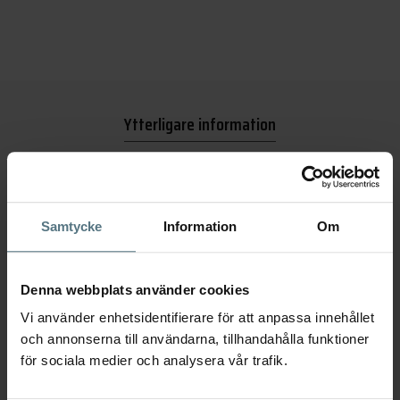
Ytterligare information
Recensioner (0)
Samtycke
Information
Om
Dimensioner
450 × 45 × 72 mm
Denna webbplats använder cookies
Utförande
Black Chrome
Vi använder enhetsidentifierare för att anpassa innehållet
och annonserna till användarna, tillhandahålla funktioner
Serie
TA211
,
Tapwell Black Chrome
för sociala medier och analysera vår trafik.
Varumärke
Tapwell