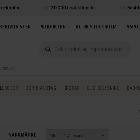
tockholm
30.000+
nöjda kunder
Snab
KSKIVOR STEN
PRODUKTER
BUTIK STOCKHOLM
INSPO 
Produktsökning
ILLBEHÖR
DÖRRHANDTAG
KROKAR
EL & BELYSNING
BADR
VARUMÄRKE