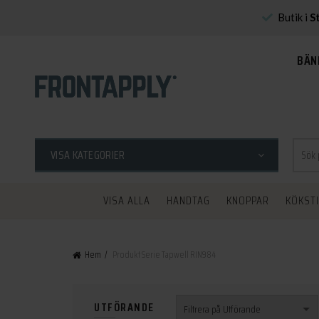
Butik i
S
BÄN
Sök
VISA KATEGORIER
efter:
VISA ALLA
HANDTAG
KNOPPAR
KÖKST
Hem
Produkt Serie
Tapwell RIN984
UTFÖRANDE