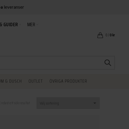
ba
leveranser
& GUIDER
MER
0
/
0
kr
UM & DUSCH
OUTLET
ÖVRIGA PRODUKTER
Endast ett sökresultat