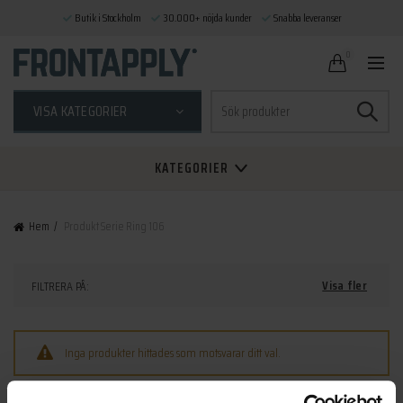
Butik i Stockholm
30.000+ nöjda kunder
Snabba leveranser
0
Sök
VISA KATEGORIER
efter:
KATEGORIER
Hem
Produkt Serie
Ring 106
Visa fler
FILTRERA PÅ:
Inga produkter hittades som motsvarar ditt val.
Sök