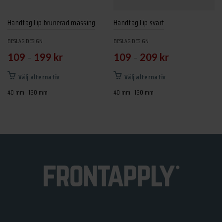
produktsidan
på
produktsidan
Handtag Lip brunerad mässing
Handtag Lip svart
BESLAG DESIGN
BESLAG DESIGN
–
–
109
199
kr
109
209
kr
Den
Den
Välj alternativ
Välj alternativ
här
här
40 mm
120 mm
40 mm
120 mm
produkten
produkten
har
har
flera
flera
varianter.
varianter.
De
De
olika
olika
alternativen
alternativen
kan
kan
väljas
väljas
på
på