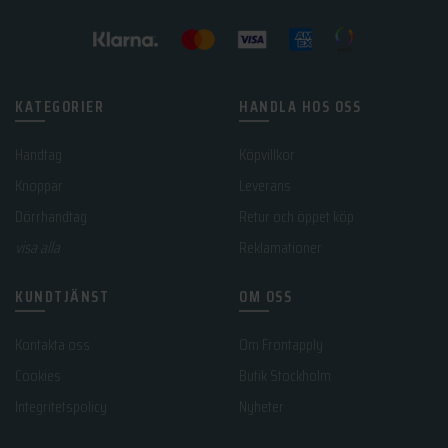
produktsidan
produktsidan
KATEGORIER
HANDLA HOS OSS
Handtag
Köpvillkor
Knoppar
Leverans
Dörrhandtag
Retur och öppet köp
visa alla
Reklamationer
KUNDTJÄNST
OM OSS
Kontakta oss
Om Frontapply
Cookies
Butik Stockholm
Integritetspolicy
Nyheter