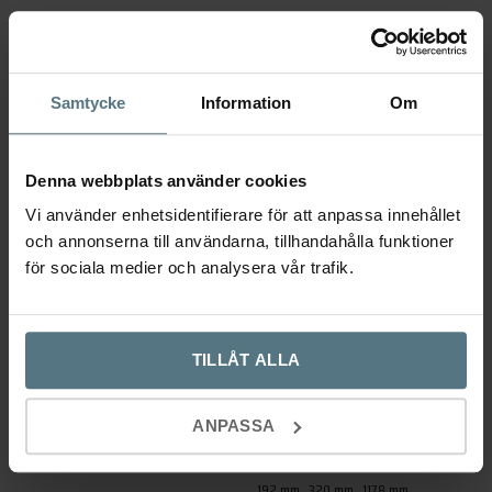
KOMBINERA GÄRNA MED
Samtycke
Information
Om
Denna webbplats använder cookies
Vi använder enhetsidentifierare för att anpassa innehållet
och annonserna till användarna, tillhandahålla funktioner
för sociala medier och analysera vår trafik.
Knopp T Arpa borstad mässing
Handtag Arpa borstad mässing
TILLÅT ALLA
BESLAG DESIGN
BESLAG DESIGN
–
169
kr
279
919
kr
ANPASSA
Den
Lägg till i varukorg
Välj alternativ
här
192 mm
320 mm
1178 mm