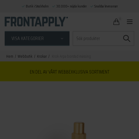
Butik i Stockholm
30.000+ nöjda kunder
Snabba leveranser
0
Sök
VISA KATEGORIER
efter:
Hem
Webbutik
Krokar
Krok Arpa borstad mässing
EN DEL AV VÅRT WEBBEXKLUSIVA SORTIMENT