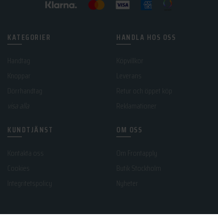
KATEGORIER
HANDLA HOS OSS
Handtag
Köpvillkor
Knoppar
Leverans
Dörrhandtag
Retur och öppet köp
visa alla
Reklamationer
KUNDTJÄNST
OM OSS
Kontakta oss
Om Frontapply
Cookies
Butik Stockholm
Integritetspolicy
Nyheter