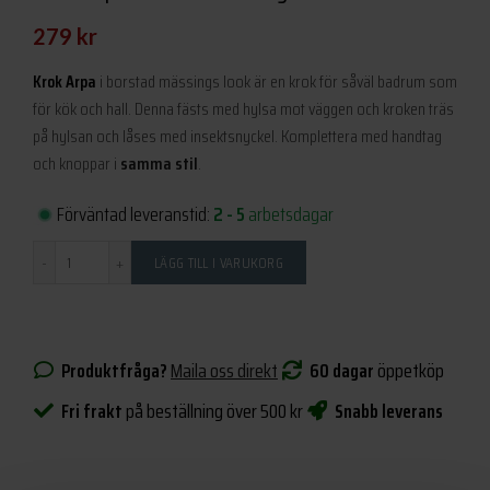
279
kr
Krok Arpa
i borstad mässings look är en krok för såväl badrum som
för kök och hall. Denna fästs med hylsa mot väggen och kroken träs
på hylsan och låses med insektsnyckel. Komplettera med handtag
och knoppar i
samma stil
.
Förväntad leveranstid:
2 - 5
arbetsdagar
Antal
LÄGG TILL I VARUKORG
Produktfråga?
Maila oss direkt
60 dagar
öppetköp
Fri frakt
på beställning över 500 kr
Snabb leverans