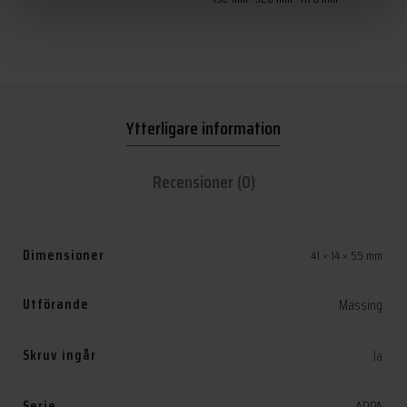
produkten
har
flera
varianter.
De
Ytterligare information
olika
alternativen
kan
Recensioner (0)
väljas
på
produktsidan
Dimensioner
41 × 14 × 55 mm
Utförande
Mässing
Skruv ingår
Ja
Serie
ARPA