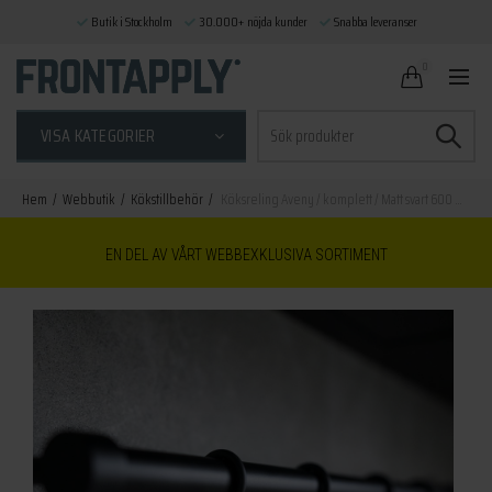
Butik i Stockholm
30.000+ nöjda kunder
Snabba leveranser
0
Sök
VISA KATEGORIER
efter:
Hem
Webbutik
Kökstillbehör
Köksreling Aveny / komplett / Matt svart 600 mm
EN DEL AV VÅRT WEBBEXKLUSIVA SORTIMENT