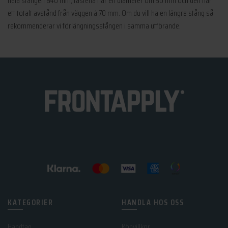
hela stången 640 mm, fästena har en diameter om 50 mm och den har
ett totalt avstånd från väggen á 70 mm. Om du vill ha en längre stång så
rekommenderar vi förlängningsstången i samma utförande.
KATEGORIER
HANDLA HOS OSS
Handtag
Köpvillkor