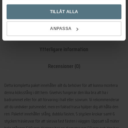
TILLÅT ALLA
ANPASSA
Beskrivning
Ytterligare information
Recensioner (0)
Detta kompletta paket innehåller allt du behöver för att kunna montera
denna köksstång i ditt hem. Givetvis fungerar den lika bra att ha i
badrummet eller för att förvaring i hall eller sovrum. Vi rekommenderar
att du undviker putsmedel, men en fuktad trasa hjälper dig att hålla den
ren. Paketet innehåller stång, dubbla fästen, 5 stycken krokar samt 6
stycken träskruvar för att skruva fast fästen i väggen. Uppsatt så mäter