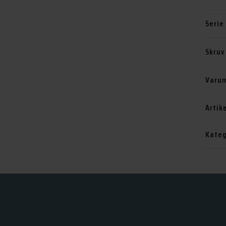
Serie
Skruv
Varu
Artik
Kateg