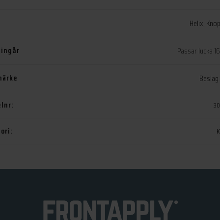
Helix
,
Knop
 ingår
Passar lucka 
märke
Beslag
elnr:
30
ori:
K