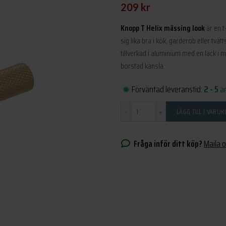
209
kr
Knopp T Helix mässing look
är en t
sig lika bra i kök, garderob eller tv
tillverkad i aluminium med en lack i 
borstad känsla.
Förväntad leveranstid:
2 - 5
a
Antal
LÄGG TILL I VARU
Fråga inför ditt köp?
Maila 