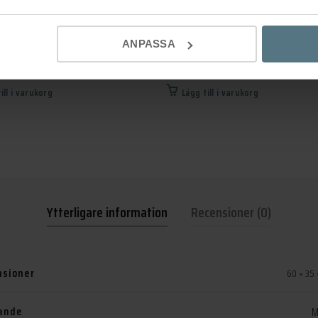
tag Helix 200 borstad mässing
Knopp Helix mässing Ø20
IGN
ANPASSA
BESLAG DESIGN
kr
159
kr
ill i varukorg
Lägg till i varukorg
Ytterligare information
Recensioner (0)
sioner
60 × 35
ande
M