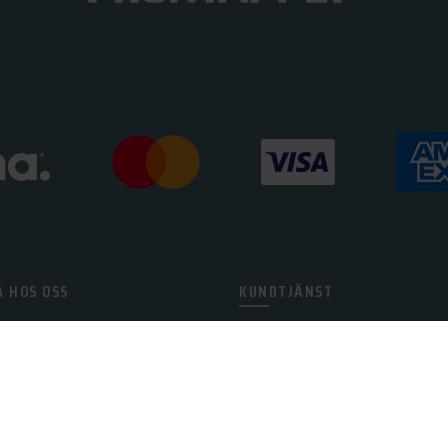
 HOS OSS
KUNDTJÄNST
r
Kontakta oss
Cookies
h öppet köp
Integritetspolicy
ioner