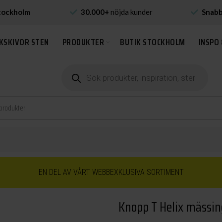
tockholm
30.000+
nöjda kunder
Snab
KSKIVOR STEN
PRODUKTER
BUTIK STOCKHOLM
INSPO 
Produktsökning
EN DEL AV VÅRT WEBBEXKLUSIVA SORTIMENT
Knopp T Helix mässin