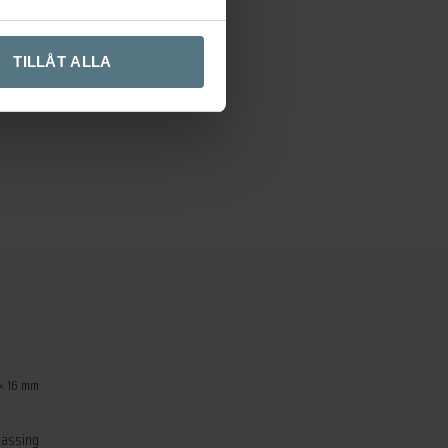
TILLÅT ALLA
 × 16 mm
ässing