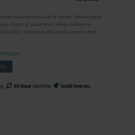
-knopp i industriell stil med lättrat mönster. Denna knopp gör
ättstuga. Greppet är uppskattat hos många. Produkten är
mässingsfärg. Färgtonen ger ett ljust intryck med en delvis
rbetsdagar
KORG
oss
60 dagar
öppetköp
Snabb leverans