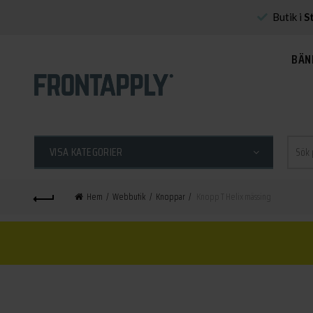
Butik i
S
BÄN
Sök
VISA KATEGORIER
efter:
Hem
Webbutik
Knoppar
Knopp T Helix mässing