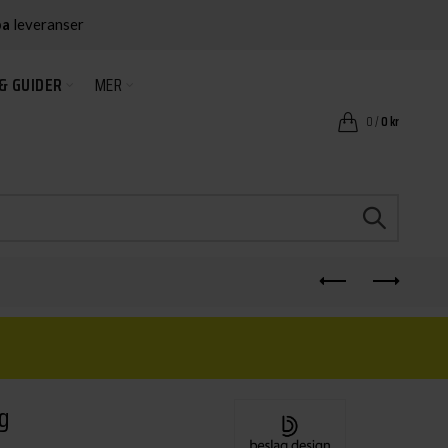
ba
leveranser
& GUIDER
MER
0
/
0
kr
g