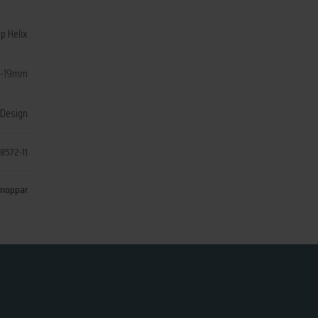
p Helix
16-19mm
 Design
8572-11
noppar