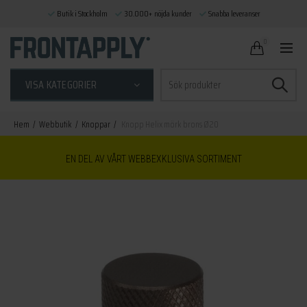
Butik i Stockholm
30.000+ nöjda kunder
Snabba leveranser
0
Sök
VISA KATEGORIER
efter:
Hem
Webbutik
Knoppar
Knopp Helix mörk brons Ø20
EN DEL AV VÅRT WEBBEXKLUSIVA SORTIMENT