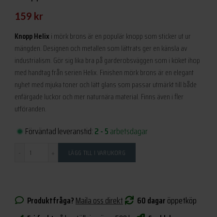
159
kr
Knopp Helix
i mörk brons är en populär knopp som sticker ut ur
mängden. Designen och metallen som lättrats ger en känsla av
industrialism. Gör sig lika bra på garderobsväggen som i köket ihop
med handtag från serien Helix. Finishen mörk brons är en elegant
nyhet med mjuka toner och lätt glans som passar utmärkt till både
enfärgade luckor och mer naturnära material. Finns även i fler
utföranden.
Förväntad leveranstid:
2 - 5
arbetsdagar
Antal
LÄGG TILL I VARUKORG
Produktfråga?
Maila oss direkt
60 dagar
öppetköp