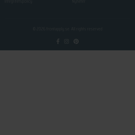
Integritetspolicy
Nyheter
© 2026
frontapply.se
. All rights reserved