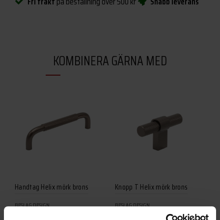
Fri frakt
på beställning över 500 kr
Snabb leverans
KOMBINERA GÄRNA MED
Handtag Helix mörk brons
Knopp T Helix mörk brons
BESLAG DESIGN
BESLAG DESIGN