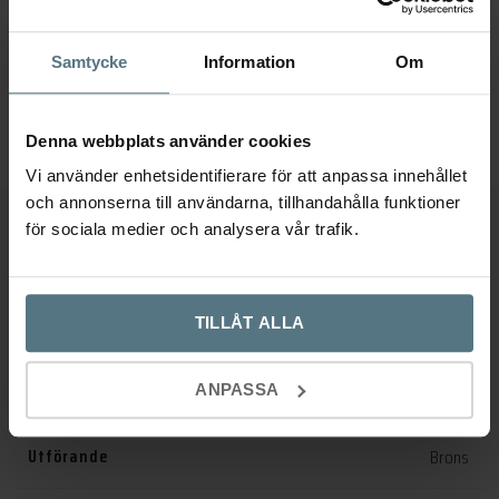
–
309
349
kr
209
kr
Den
Välj alternativ
Lägg till i varukorg
Samtycke
Information
Om
här
128 mm
160 mm
produkten
har
Denna webbplats använder cookies
flera
Vi använder enhetsidentifierare för att anpassa innehållet
varianter.
och annonserna till användarna, tillhandahålla funktioner
De
för sociala medier och analysera vår trafik.
Ytterligare information
olika
alternativen
kan
Recensioner (0)
väljas
TILLÅT ALLA
på
produktsidan
ANPASSA
Dimensioner
20 × 20 × 25 mm
Utförande
Brons