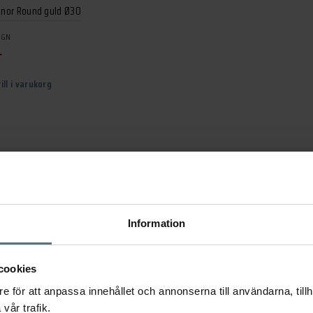
nor Round guld Ø30
IGN
r
ill i varukorg
Ytterligare information
Recensioner (0)
Information
sioner
182 × 14
cookies
ått
128 mm
,
e för att anpassa innehållet och annonserna till användarna, tillh
vår trafik.