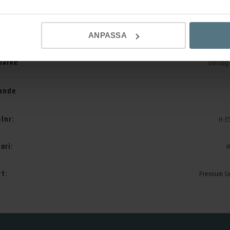
 ingår
Passar lucka 
ANPASSA
märke
Beslag
ande
elnr:
H-3
ori:
H
tt:
Premium Se