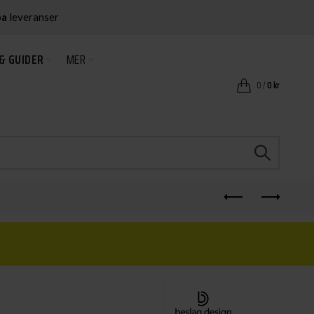
ba
leveranser
& GUIDER
MER
0
/
0
kr