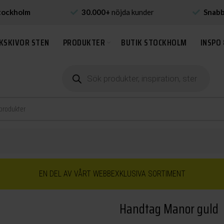
tockholm
30.000+
nöjda kunder
Snab
KSKIVOR STEN
PRODUKTER
BUTIK STOCKHOLM
INSPO 
Produktsökning
EN DEL AV VÅRT WEBBEXKLUSIVA SORTIMENT
Handtag Manor guld