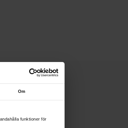
Om
 × 36 mm
192 mm
andahålla funktioner för