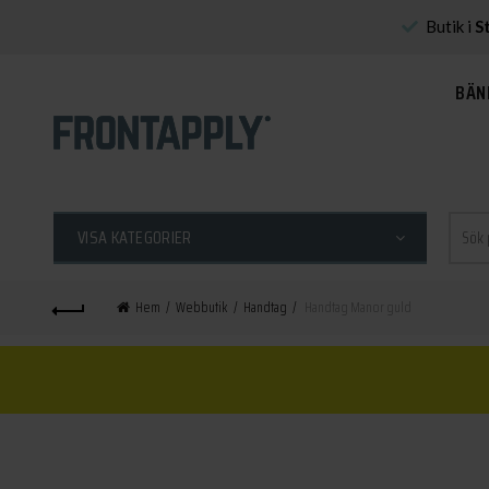
Butik i
S
BÄN
Sök
VISA KATEGORIER
efter:
Hem
Webbutik
Handtag
Handtag Manor guld