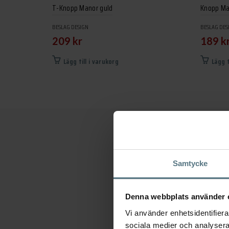
T-Knopp Manor guld
Knopp Ma
BESLAG DESIGN
BESLAG DES
209
kr
189
k
Lägg till i varukorg
Lägg t
Samtycke
Dimen
Denna webbplats använder 
CC-m
Vi använder enhetsidentifierar
sociala medier och analysera 