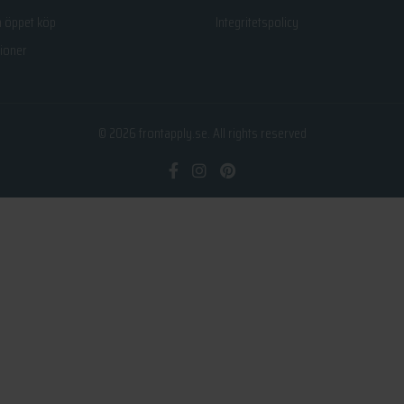
h öppet köp
Integritetspolicy
ioner
© 2026
frontapply.se
. All rights reserved