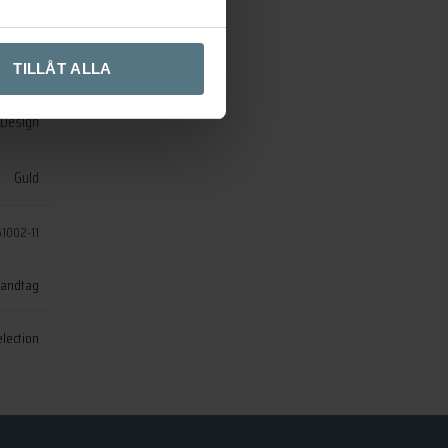
MANOR
16-19mm
TILLÅT ALLA
 Design
Guld
51002-11
andtag
lection