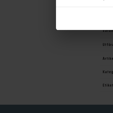
Serie
Skruv
Varu
Utför
Artik
Kateg
Etike