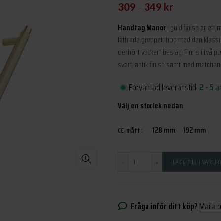
–
309
349
kr
Handtag Manor
i guld finish är et
lättrade greppet ihop med den klassis
oerhört vackert beslag. Finns i två po
svart, antik finish samt med matcha
Förväntad leveranstid:
2 - 5
a
Välj en storlek nedan
128 mm
192 mm
CC-mått
Antal
LÄGG TILL I VARU
Fråga inför ditt köp?
Maila 