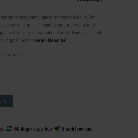
t modernt handtag som fungerar i hemmets alla rum. Det
ka estetiken som ett T-handtag har gör att detta är ett
pulära storlekar och i variant med bricka. Finns även i matt
nde knoppar. Se hela
serien Manor här
.
rbetsdagar
KORG
oss
60 dagar
öppetköp
Snabb leverans