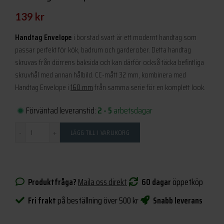
139
kr
Handtag Envelope
i borstad svart är ett modernt handtag som
passar perfekt för kök, badrum och garderober. Detta handtag
skruvas från dörrens baksida och kan därför också täcka befintliga
skruvhål med annan hålbild. CC-mått 32 mm, kombinera med
Handtag Envelope i
160 mm
från samma serie för en komplett look.
Förväntad leveranstid:
2 - 5
arbetsdagar
Antal
LÄGG TILL I VARUKORG
Produktfråga?
Maila oss direkt
60 dagar
öppetköp
Fri frakt
på beställning över 500 kr
Snabb leverans