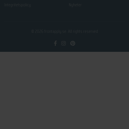
Integritetspolicy
Nyheter
© 2026
frontapply.se
. All rights reserved