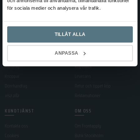
och annonserna till användarna, tillhandahålla funktioner
för sociala medier och analysera vår trafik.
TILLÅT ALLA
KATEGORIER
HANDLA HOS OSS
ANPASSA
Handtag
Köpvillkor
Knoppar
Leverans
Dörrhandtag
Retur och öppet köp
visa alla
Reklamationer
KUNDTJÄNST
OM OSS
Kontakta oss
Om Frontapply
Cookies
Butik Stockholm