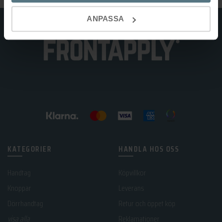
ANPASSA
KATEGORIER
HANDLA HOS OSS
Handtag
Köpvillkor
Knoppar
Leverans
Dörrhandtag
Retur och öppet köp
visa alla
Reklamationer