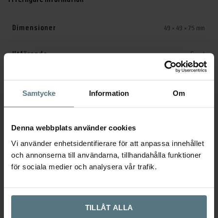
Dimensioner
49 × 49 × 75 mm
Utförande
Svart
Finish
Matt
Samtycke
Information
Om
Serie
Toavred Form
Denna webbplats använder cookies
Varumärke
Beslag Design
Vi använder enhetsidentifierare för att anpassa innehållet
och annonserna till användarna, tillhandahålla funktioner
Artikelnr:
750092-41
för sociala medier och analysera vår trafik.
Kategorier:
Dörrhandtag
,
Wc-vred och nyckelskyltar
TILLÅT ALLA