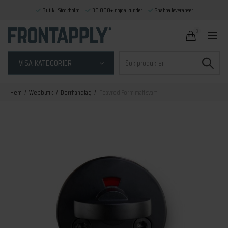
Butik i Stockholm
30.000+ nöjda kunder
Snabba leveranser
0
Sök
VISA KATEGORIER
efter:
Hem
Webbutik
Dörrhandtag
Toavred Form matt svart