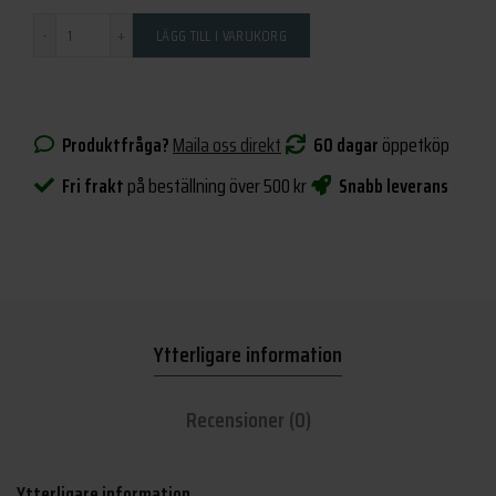
Antal
LÄGG TILL I VARUKORG
Produktfråga?
Maila oss direkt
60 dagar
öppetköp
Fri frakt
på beställning över 500 kr
Snabb leverans
Ytterligare information
Recensioner (0)
Ytterligare information