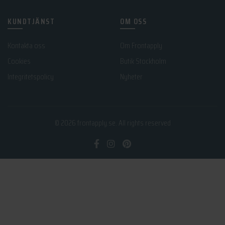
KUNDTJÄNST
OM OSS
Kontakta oss
Om Frontapply
Cookies
Butik Stockholm
Integritetspolicy
Nyheter
© 2026
frontapply.se
. All rights reserved