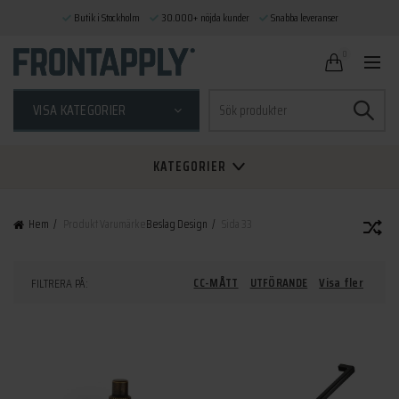
Butik i Stockholm
30.000+ nöjda kunder
Snabba leveranser
0
Sök
VISA KATEGORIER
efter:
KATEGORIER
Hem
Produkt Varumärke
Beslag Design
Sida 33
CC-MÅTT
UTFÖRANDE
Visa fler
FILTRERA PÅ: