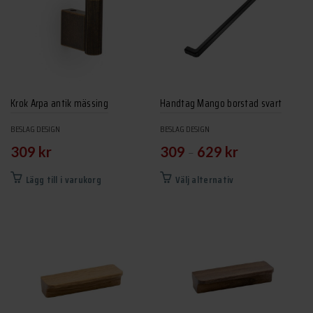
Krok Arpa antik mässing
Handtag Mango borstad svart
BESLAG DESIGN
BESLAG DESIGN
–
309
kr
309
629
kr
Den
Lägg till i varukorg
Välj alternativ
här
produkten
har
flera
varianter.
De
olika