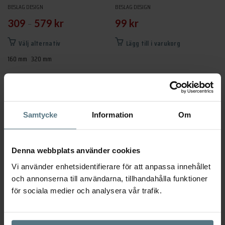
BESLAG DESIGN
BESLAG DESIGN
–
309
579
kr
99
kr
Den
Välj alternativ
Lägg till i varukorg
här
160 mm
320 mm
produkten
har
flera
varianter.
Samtycke
Information
Om
De
olika
alternativen
Denna webbplats använder cookies
kan
väljas
Vi använder enhetsidentifierare för att anpassa innehållet
på
och annonserna till användarna, tillhandahålla funktioner
för sociala medier och analysera vår trafik.
produktsidan
Knopp Classis valnöt Ø25
Knopp Manor Round guld Ø30
BESLAG DESIGN
BESLAG DESIGN