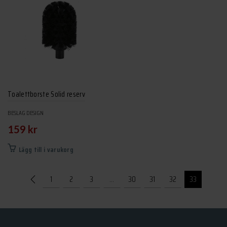
Toalettborste Solid reserv
BESLAG DESIGN
159
kr
Lägg till i varukorg
1
2
3
…
30
31
32
33