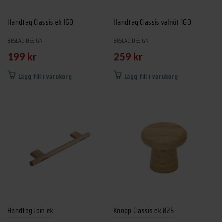
på
på
produktsidan
produktsidan
Handtag Classis ek 160
Handtag Classis valnöt 160
BESLAG DESIGN
BESLAG DESIGN
199
kr
259
kr
Lägg till i varukorg
Lägg till i varukorg
Handtag Join ek
Knopp Classis ek Ø25