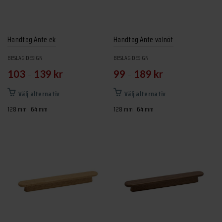
alternativen
kan
väljas
Handtag Ante ek
Handtag Ante valnöt
på
produktsidan
BESLAG DESIGN
BESLAG DESIGN
–
–
103
139
kr
99
189
kr
Den
Den
Välj alternativ
Välj alternativ
här
här
128 mm
64 mm
128 mm
64 mm
produkten
produkten
har
har
flera
flera
varianter.
varianter.
De
De
olika
olika
alternativen
alternativen
kan
kan
väljas
väljas