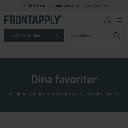
Butik i Stockholm
30.000+ nöjda kunder
Snabba leveranser
0
Sök
VISA KATEGORIER
efter:
Dina favoriter
Här hittar du produkterna som du markerat som dina favoriter