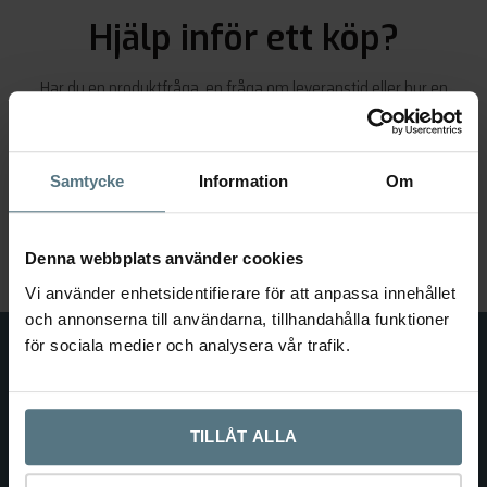
Hjälp inför ett köp?
Har du en produktfråga, en fråga om leveranstid eller hur en
produkt kan användas ihop med en annan? Kontakta vår
expertsupport direkt via telefon 08-291818 eller
support@frontapply.se
Samtycke
Information
Om
Denna webbplats använder cookies
Vi använder enhetsidentifierare för att anpassa innehållet
och annonserna till användarna, tillhandahålla funktioner
för sociala medier och analysera vår trafik.
TILLÅT ALLA