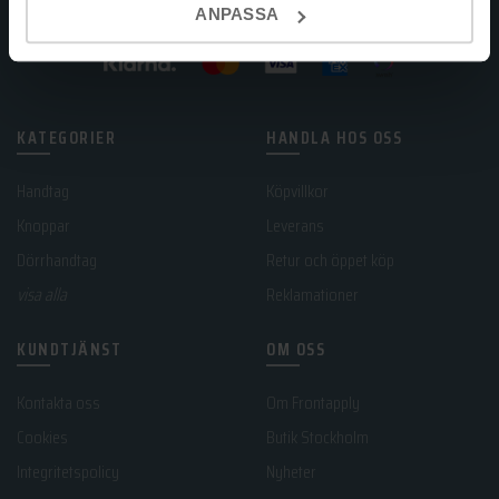
ANPASSA
KATEGORIER
HANDLA HOS OSS
Handtag
Köpvillkor
Knoppar
Leverans
Dörrhandtag
Retur och öppet köp
visa alla
Reklamationer
KUNDTJÄNST
OM OSS
Kontakta oss
Om Frontapply
Cookies
Butik Stockholm
Integritetspolicy
Nyheter