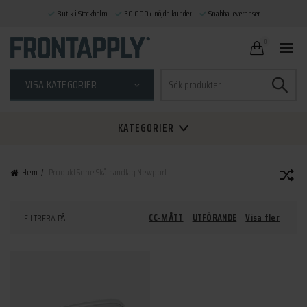
Butik i Stockholm
30.000+ nöjda kunder
Snabba leveranser
0
Sök
VISA KATEGORIER
efter:
KATEGORIER
Hem
Produkt Serie
Skålhandtag Newport
CC-MÅTT
UTFÖRANDE
Visa fler
FILTRERA PÅ: