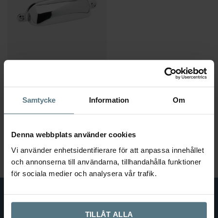
Skålhandtag Newport polerad
nickel
Samtycke
Information
Om
BESLAG DESIGN
109
kr
Denna webbplats använder cookies
Lägg till i varukorg
Vi använder enhetsidentifierare för att anpassa innehållet
och annonserna till användarna, tillhandahålla funktioner
för sociala medier och analysera vår trafik.
TILLÅT ALLA