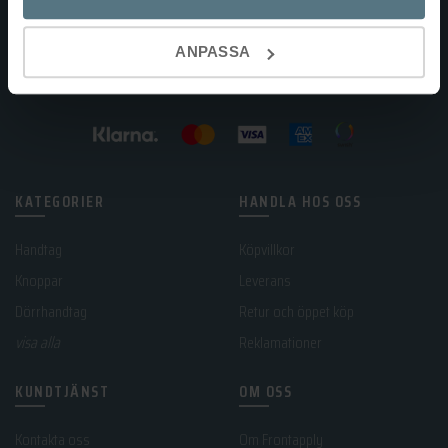
ANPASSA
KATEGORIER
HANDLA HOS OSS
Handtag
Köpvillkor
Knoppar
Leverans
Dörrhandtag
Retur och öppet köp
visa alla
Reklamationer
KUNDTJÄNST
OM OSS
Kontakta oss
Om Frontapply