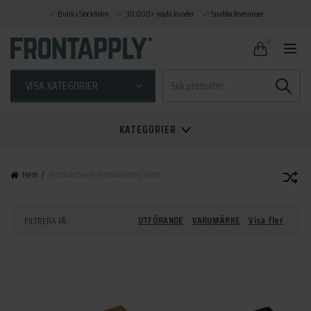
Butik i Stockholm
30.000+ nöjda kunder
Snabba leveranser
0
Sök
VISA KATEGORIER
efter:
KATEGORIER
Hem
Produkt Serie
Profilhandtag Vann
UTFÖRANDE
VARUMÄRKE
Visa fler
FILTRERA PÅ: