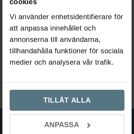
cookies
alternativen
olika
kan
alternativen
Vi använder enhetsidentifierare för
väljas
kan
på
väljas
att anpassa innehållet och
produktsidan
på
annonserna till användarna,
produktsidan
Profilhandtag Vann rostfri look
tillhandahålla funktioner för sociala
BESLAG DESIGN
medier och analysera vår trafik.
139
kr
Den
Välj alternativ
här
200 mm
produkten
har
TILLÅT ALLA
flera
varianter.
De
ANPASSA
olika
alternativen