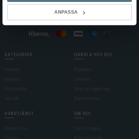
ANPASSA
KATEGORIER
HANDLA HOS OSS
Handtag
Köpvillkor
Knoppar
Leverans
Dörrhandtag
Retur och öppet köp
visa alla
Reklamationer
KUNDTJÄNST
OM OSS
Kontakta oss
Om Frontapply
Cookies
Butik Stockholm