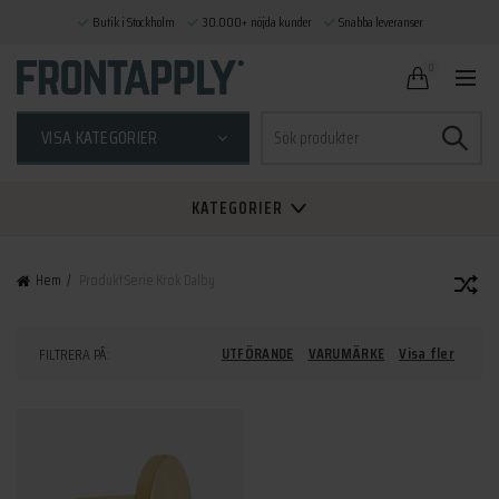
Butik i Stockholm
30.000+ nöjda kunder
Snabba leveranser
0
Sök
VISA KATEGORIER
efter:
KATEGORIER
Hem
Produkt Serie
Krok Dalby
UTFÖRANDE
VARUMÄRKE
Visa fler
FILTRERA PÅ: