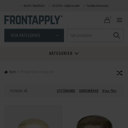
Butik i Stockholm
30.000+ nöjda kunder
Snabba leveranser
0
Sök
VISA KATEGORIER
efter:
KATEGORIER
Hem
Produkt Serie
Knopp 411
UTFÖRANDE
VARUMÄRKE
Visa fler
FILTRERA PÅ: