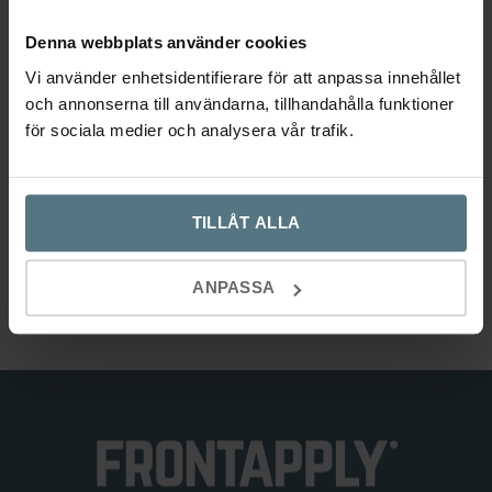
alternativen
alternativen
kan
kan
Denna webbplats använder cookies
väljas
väljas
Vi använder enhetsidentifierare för att anpassa innehållet
på
på
och annonserna till användarna, tillhandahålla funktioner
produktsidan
produktsidan
Knopp 411 obehandlad mässing
för sociala medier och analysera vår trafik.
BESLAG DESIGN
–
59
199
kr
TILLÅT ALLA
Den
Välj alternativ
här
Ø 24 mm
Ø 32 mm
Ø 40 mm
ANPASSA
produkten
har
flera
varianter.
De
olika
alternativen
kan