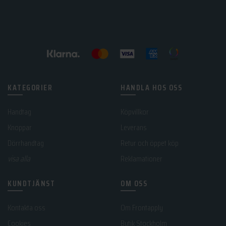
väljas
på
produktsidan
KATEGORIER
HANDLA HOS OSS
Handtag
Köpvillkor
Knoppar
Leverans
Dörrhandtag
Retur och öppet köp
visa alla
Reklamationer
KUNDTJÄNST
OM OSS
Kontakta oss
Om Frontapply
Cookies
Butik Stockholm