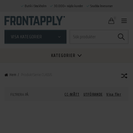
Butik i Stockholm
30.000+ nöjda kunder
Snabba leveranser
0
Sök
VISA KATEGORIER
efter:
KATEGORIER
Hem
Produkt Serie
CLASSIS
CC-MÅTT
UTFÖRANDE
Visa fler
FILTRERA PÅ: