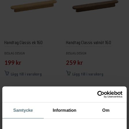
Handtag Classis ek 160
Handtag Classis valnöt 160
BESLAG DESIGN
BESLAG DESIGN
199
kr
259
kr
Lägg till i varukorg
Lägg till i varukorg
Samtycke
Information
Om