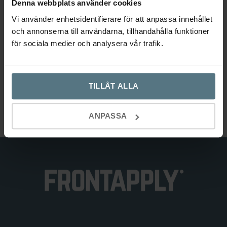
Denna webbplats använder cookies
Vi använder enhetsidentifierare för att anpassa innehållet
och annonserna till användarna, tillhandahålla funktioner
Knopp Classis ek Ø25
Knopp Classis valnöt Ø25
för sociala medier och analysera vår trafik.
BESLAG DESIGN
BESLAG DESIGN
99
kr
99
kr
TILLÅT ALLA
Lägg till i varukorg
Lägg till i varukorg
ANPASSA