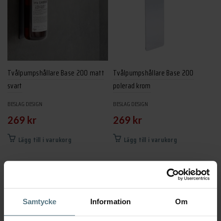
Tvålpumpshållare Base 200 matt
Tvålpumpshållare Base 200
svart
polerad krom
BESLAG DESIGN
BESLAG DESIGN
269
kr
269
kr
Lägg till i varukorg
Lägg till i varukorg
Samtycke
Information
Om