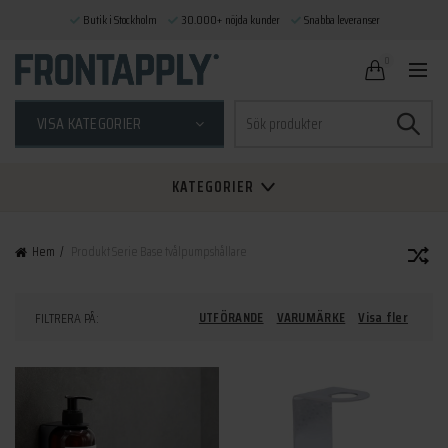
Butik i Stockholm
30.000+ nöjda kunder
Snabba leveranser
0
Sök
VISA KATEGORIER
efter:
KATEGORIER
Hem
Produkt Serie
Base tvålpumpshållare
UTFÖRANDE
VARUMÄRKE
Visa fler
FILTRERA PÅ: