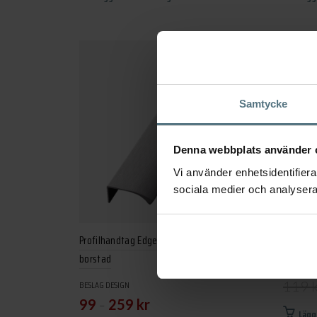
-40%
Samtycke
Denna webbplats använder 
Vi använder enhetsidentifierar
sociala medier och analysera 
Profilhandtag Edge Straight antracit
Outlet 
borstad
BESLAG D
119
BESLAG DESIGN
–
99
259
kr
Lägg