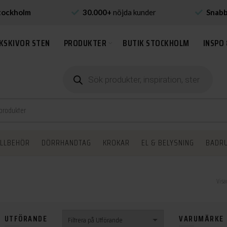
tockholm
30.000+
nöjda kunder
Snab
KSKIVOR STEN
PRODUKTER
BUTIK STOCKHOLM
INSPO 
Produktsökning
ILLBEHÖR
DÖRRHANDTAG
KROKAR
EL & BELYSNING
BADR
Visa
UTFÖRANDE
VARUMÄRKE