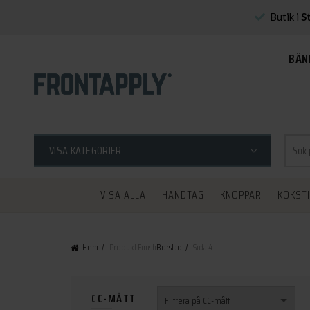
Butik i
S
BÄN
Sök
VISA KATEGORIER
efter:
VISA ALLA
HANDTAG
KNOPPAR
KÖKST
Hem
Produkt Finish
Borstad
Sida 4
CC-MÅTT