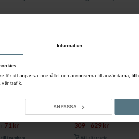
Information
cookies
e för att anpassa innehållet och annonserna till användarna, tillh
vår trafik.
– Knopp 401 polerad koppar
Handtag Mango borstad svart
ANPASSA
ESIGN
BESLAG DESIGN
Det
Det
–
kr
71
kr
309
629
kr
ursprungliga
nuvarande
Den
 till i varukorg
Välj alternativ