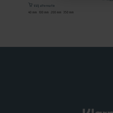
Den
Välj alternativ
här
40 mm
100 mm
200 mm
350 mm
produkten
har
flera
varianter.
De
olika
alternativen
kan
väljas
på
produktsidan