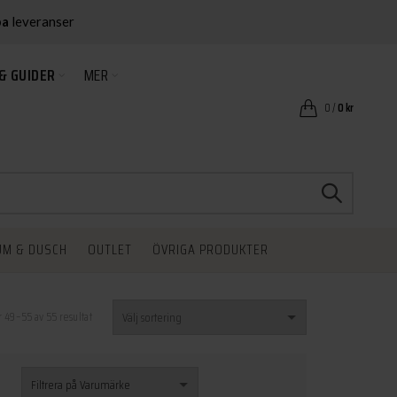
ba
leveranser
& GUIDER
MER
0
/
0
kr
UM & DUSCH
OUTLET
ÖVRIGA PRODUKTER
r 49–55 av 55 resultat