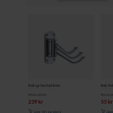
Krok Lyr borstad krom
Krok Vi
BESLAG DESIGN
BESLAG D
239
kr
55
kr
Lägg till i varukorg
Lägg