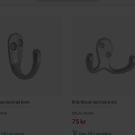
skan borstad krom
Krok Nissan borstad krom
ESIGN
BESLAG DESIGN
75
kr
 till i varukorg
Lägg till i varukorg