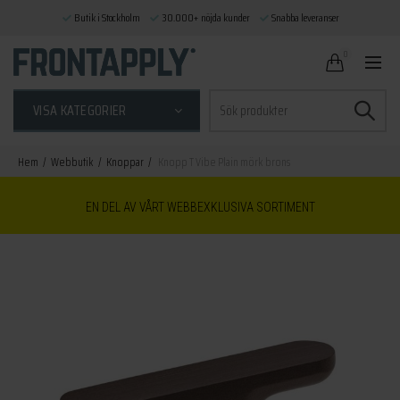
Butik i Stockholm
30.000+ nöjda kunder
Snabba leveranser
0
Sök
VISA KATEGORIER
efter:
Hem
Webbutik
Knoppar
Knopp T Vibe Plain mörk brons
EN DEL AV VÅRT WEBBEXKLUSIVA SORTIMENT