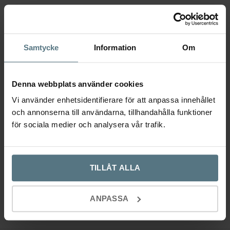
Samtycke
Information
Om
Denna webbplats använder cookies
Vi använder enhetsidentifierare för att anpassa innehållet
och annonserna till användarna, tillhandahålla funktioner
för sociala medier och analysera vår trafik.
Handtag Vibe Plain mörk brons
Handtag Vibe Plain mörk brons
– 160 mm
– 128 mm
269
kr
259
kr
TILLÅT ALLA
Lägg till i varukorg
Lägg till i varukorg
ANPASSA