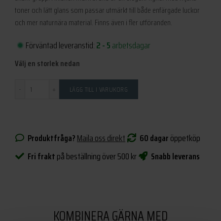
toner och lätt glans som passar utmärkt till både enfärgade luckor
och mer naturnära material. Finns även i fler utföranden.
Förväntad leveranstid:
2 - 5
arbetsdagar
Välj en storlek nedan
Antal
LÄGG TILL I VARUKORG
Produktfråga?
Maila oss direkt
60 dagar
öppetköp
Fri frakt
på beställning över 500 kr
Snabb leverans
KOMBINERA GÄRNA MED