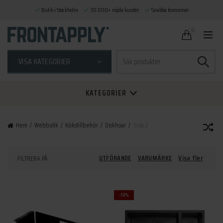
Butik i Stockholm
30.000+ nöjda kunder
Snabba leveranser
0
Sök
VISA KATEGORIER
efter:
KATEGORIER
Hem
Webbutik
Kökstillbehör
Diskhoar
Sida 2
UTFÖRANDE
VARUMÄRKE
Visa fler
FILTRERA PÅ:
-10%