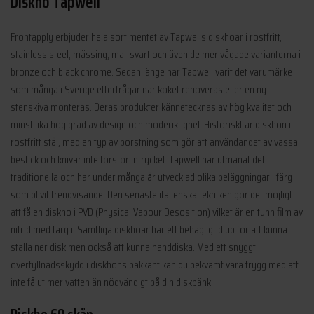
Diskho Tapwell
995 kr.
695 kr.
995 kr.
295 kr.
Frontapply erbjuder hela sortimentet av Tapwells diskhoar i rostfritt,
stainless steel, mässing, mattsvart och även de mer vågade varianterna i
bronze och black chrome. Sedan länge har Tapwell varit det varumärke
som många i Sverige efterfrågar när köket renoveras eller en ny
stenskiva monteras. Deras produkter kännetecknas av hög kvalitet och
minst lika hög grad av design och moderiktighet. Historiskt är diskhon i
rostfritt stål, med en typ av borstning som gör att användandet av vassa
bestick och knivar inte förstör intrycket. Tapwell har utmanat det
traditionella och har under många år utvecklad olika beläggningar i färg
som blivit trendvisande. Den senaste italienska tekniken gör det möjligt
att få en diskho i PVD (Physical Vapour Desosition) vilket är en tunn film av
nitrid med färg i. Samtliga diskhoar har ett behagligt djup för att kunna
ställa ner disk men också att kunna handdiska. Med ett snyggt
överfyllnadsskydd i diskhons bakkant kan du bekvämt vara trygg med att
inte få ut mer vatten än nödvändigt på din diskbänk.