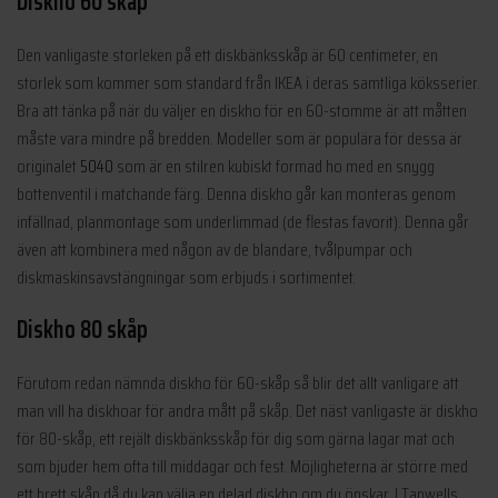
Diskho 60 skåp
Den vanligaste storleken på ett diskbänksskåp är 60 centimeter, en
storlek som kommer som standard från IKEA i deras samtliga köksserier.
Bra att tänka på när du väljer en diskho för en 60-stomme är att måtten
måste vara mindre på bredden. Modeller som är populära för dessa är
originalet
5040
som är en stilren kubiskt formad ho med en snygg
bottenventil i matchande färg. Denna diskho går kan monteras genom
infällnad, planmontage som underlimmad (de flestas favorit). Denna går
även att kombinera med någon av de blandare, tvålpumpar och
diskmaskinsavstängningar som erbjuds i sortimentet.
Diskho 80 skåp
Förutom redan nämnda diskho för 60-skåp så blir det allt vanligare att
man vill ha diskhoar för andra mått på skåp. Det näst vanligaste är diskho
för 80-skåp, ett rejält diskbänksskåp för dig som gärna lagar mat och
som bjuder hem ofta till middagar och fest. Möjligheterna är större med
ett brett skåp då du kan välja en delad diskho om du önskar. I Tapwells