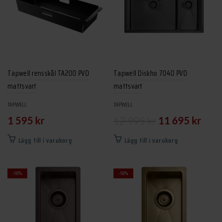
Tapwell rensskål TA200 PVD
Tapwell Diskho 7040 PVD
mattsvart
mattsvart
TAPWELL
TAPWELL
Det
Det
1 595
kr
12 995
kr
11 695
kr
ursprungliga
nuvar
Lägg till i varukorg
Lägg till i varukorg
priset
priset
var:
är:
-10%
-10%
12
11
995 kr.
695 kr