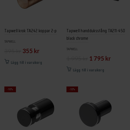
Tapwell krok TA242 koppar 2-p
Tapwell handduksstång TA211-450
black chrome
TAPWELL
Det
Det
TAPWELL
395
kr
355
kr
Det
Det
1 995
kr
1 795
kr
ursprungliga
nuvarande
Lägg till i varukorg
ursprungliga
nuvarand
priset
priset
Lägg till i varukorg
priset
priset
var:
är:
var:
är:
395 kr.
355 kr.
-10%
-10%
1
1
995 kr.
795 kr.