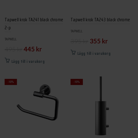
Tapwell krok TA241 black chrome
Tapwell krok TA243 black chrome
2-p
TAPWELL
Det
Det
TAPWELL
395
kr
355
kr
Det
Det
495
kr
445
kr
ursprungliga
nuvarande
Lägg till i varukorg
ursprungliga
nuvarande
priset
priset
Lägg till i varukorg
priset
priset
var:
är:
var:
är:
395 kr.
355 kr.
-10%
-10%
495 kr.
445 kr.