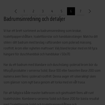
priset
priset
var:
är:
var:
är:
395 kr.
355 kr.
1
2
3
4
5
6
7
395 kr.
355 kr.
Badrumsinredning och detaljer
Vi har ett brett sortiment av badrumsinredning som krokar,
toalettpappershållare, toalettborstar och handduksstänger. Matcha ditt
stilen i ditt badrum med beslag i utföranden som polerad mässing,
rostfritt, krom eller nyheten mattsvart. Välj bland krokar med en till fyra
hängare för duschhandduk och handdukar i 50x70.
Har du ett badrum med blandare och duschslang i polerad krom bör du
titta på produkter i serierna Solid, Base 100 eller favoriten Base 200 som
numera även finns i polerad rostfritt. Denna avger ett silveraktigt sken
som glänser som nytt bara genom att torka med en våt trasa.
För att fullgöra både master bathroom och gästtoalett finns allt runt
toalettstolen. Kombinera serierna Solid och Base 200 för bästa resultat
med Toalettborste Solid och toalettpappershållare och