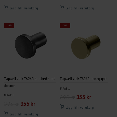
ursprungliga
nuvarande
ursprungliga
nuvarand
Lägg till i varukorg
Lägg till i varukorg
priset
priset
priset
priset
var:
är:
var:
är:
-10%
-10%
1
1
1
1
395 kr.
255 kr.
995 kr.
795 kr.
Tapwell krok TA243 brushed black
Tapwell krok TA243 honey gold
chrome
TAPWELL
Det
Det
TAPWELL
395
kr
355
kr
Det
Det
395
kr
355
kr
ursprungliga
nuvarande
Lägg till i varukorg
ursprungliga
nuvarande
priset
priset
Lägg till i varukorg