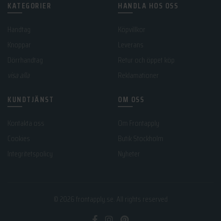
KATEGORIER
HANDLA HOS OSS
Handtag
Köpvillkor
Knoppar
Leverans
Dörrhandtag
Retur och öppet köp
visa alla
Reklamationer
KUNDTJÄNST
OM OSS
Kontakta oss
Om Frontapply
Cookies
Butik Stockholm
Integritetspolicy
Nyheter
© 2026
frontapply.se
. All rights reserved