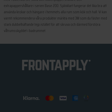
extrapappershållare i serien Base 200. Självklart fungerar det lika bra att
använda krokar och hängare i hemmets alla rum som kök och hall. Vi kan
varmt rekommendera våra produkter märkta med 3M som du fäster med
stark dubbelhäftande tejp istället för att skruva och därmed förstöra
våtrumsskyddet i badrummet.