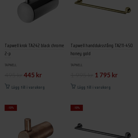
Tapwell krok TA242 black chrome
Tapwell handduksstång TA211-450
2-p
honey gold
TAPWELL
TAPWELL
Det
Det
Det
Det
495
kr
445
kr
1 995
kr
1 795
kr
ursprungliga
nuvarande
ursprungliga
nuvarand
Lägg till i varukorg
Lägg till i varukorg
priset
priset
priset
priset
var:
är:
var:
är:
-10%
-10%
495 kr.
445 kr.
1
1
995 kr.
795 kr.