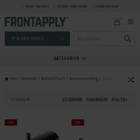
Butik i Stockholm
30.000+ nöjda kunder
Snabba leveranser
0
Sök
VISA KATEGORIER
efter:
KATEGORIER
Hem
Webbutik
Badrum & Dusch
Badrumsinredning
Sida 6
UTFÖRANDE
VARUMÄRKE
Visa fler
FILTRERA PÅ:
-10%
-10%