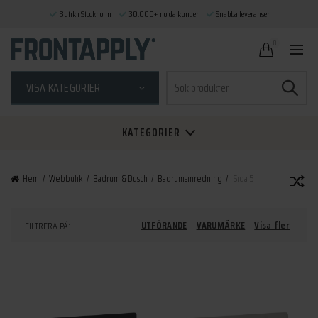
Butik i Stockholm
30.000+ nöjda kunder
Snabba leveranser
0
Sök
VISA KATEGORIER
efter:
KATEGORIER
Hem
Webbutik
Badrum & Dusch
Badrumsinredning
Sida 5
UTFÖRANDE
VARUMÄRKE
Visa fler
FILTRERA PÅ: