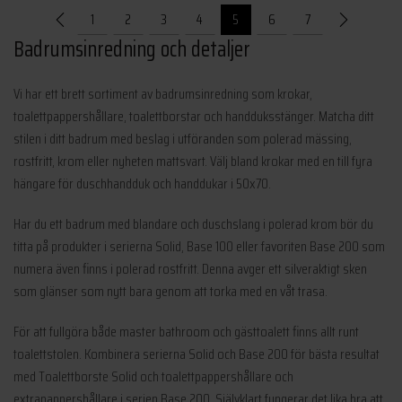
var:
är:
1
2
3
4
5
6
7
2
2
Badrumsinredning och detaljer
495 kr.
245 kr.
Vi har ett brett sortiment av badrumsinredning som krokar,
toalettpappershållare, toalettborstar och handduksstänger. Matcha ditt
stilen i ditt badrum med beslag i utföranden som polerad mässing,
rostfritt, krom eller nyheten mattsvart. Välj bland krokar med en till fyra
hängare för duschhandduk och handdukar i 50x70.
Har du ett badrum med blandare och duschslang i polerad krom bör du
titta på produkter i serierna Solid, Base 100 eller favoriten Base 200 som
numera även finns i polerad rostfritt. Denna avger ett silveraktigt sken
som glänser som nytt bara genom att torka med en våt trasa.
För att fullgöra både master bathroom och gästtoalett finns allt runt
toalettstolen. Kombinera serierna Solid och Base 200 för bästa resultat
med Toalettborste Solid och toalettpappershållare och
extrapappershållare i serien Base 200. Självklart fungerar det lika bra att