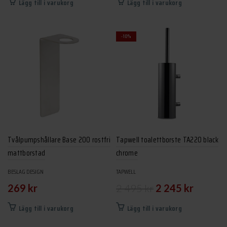
Lägg till i varukorg
Lägg till i varukorg
priset
priset
var:
är:
-10%
1
1
495 kr.
345 kr.
Tvålpumpshållare Base 200 rostfri
Tapwell toalettborste TA220 black
mattborstad
chrome
BESLAG DESIGN
TAPWELL
Det
Det
269
kr
2 495
kr
2 245
kr
ursprungliga
nuvarand
Lägg till i varukorg
Lägg till i varukorg
priset
priset