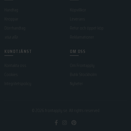
Handtag
Köpvillkor
Knoppar
Leverans
Dörrhandtag
Retur och öppet köp
visa alla
Reklamationer
KUNDTJÄNST
OM OSS
Kontakta oss
Om Frontapply
Cookies
Butik Stockholm
Integritetspolicy
Nyheter
© 2026
frontapply.se
. All rights reserved