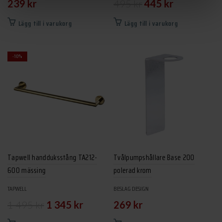
Det
Det
239
kr
495
kr
445
kr
ursprungliga
nuvarande
Lägg till i varukorg
Lägg till i varukorg
priset
priset
var:
är:
-10%
495 kr.
445 kr.
Tapwell handduksstång TA212-
Tvålpumpshållare Base 200
600 mässing
polerad krom
TAPWELL
BESLAG DESIGN
Det
Det
1 495
kr
1 345
kr
269
kr
ursprungliga
nuvarande