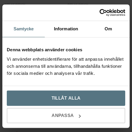
BESLAG DESIGN
BESLAG DESIGN
169
kr
79
kr
Lägg till i varukorg
Lägg till i varukorg
Samtycke
Information
Om
-10%
Denna webbplats använder cookies
Vi använder enhetsidentifierare för att anpassa innehållet
och annonserna till användarna, tillhandahålla funktioner
för sociala medier och analysera vår trafik.
TILLÅT ALLA
Krok Base 220 polerad mässing 3
Tapwell krok TA241 brushed black
hängare
chrome 2-p
ANPASSA
BESLAG DESIGN
TAPWELL